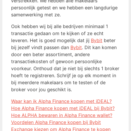
verstrekken. We hebben alle makelaars
persoonlijk getest en we hebben een langdurige
samenwerking met ze.
Ook hebben wij bij alle bedrijven minimaal 1
transactie gedaan om te kijken of ze echt
leveren. Het is goed mogelijk dat jij
Bybit
beter
bij jezelf vindt passen dan
Bybit
. Dit kan komen
door een beter assortiment, andere
transactiekosten of gewoon persoonlijke
voorkeur. Onthoud dat je niet bij slechts 1 broker
hoeft te registreren. Schrijf je op elk moment in
bij meerdere makelaars om te testen of de
broker voor jou geschikt is.
Waar kan ik Alpha Finance kopen met iDEAL?
Hoe Alpha Finance kopen met iDEAL bij Bybit?
Hoe ALPHA bewaren in Alpha Finance wallet?
Voordelen Alpha Finance kopen bij Bybit
Exchange kiezen om Alpha Finance te kopen