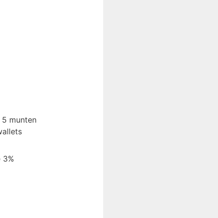
 5 munten
allets
e 3%