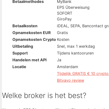
Betaalmethodes
MyBank
EPS Überweisung
SOFORT
GiroPay
Betaalkosten
iDEAL, SEPA, Bancontact gr
Opnamekosten EUR
Gratis
Opnamekosten Crypto
Kosten
Uitbetaling
Snel, max 1 werkdag
Support
Tijdens kantooruren
Handelen met API
Ja
Locatie
Amsterdam
Tijdelijk GRATIS € 10 crypto
Bitvavo review
Welke broker is het best?