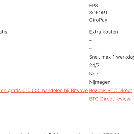
EPS
SOFORT
GiroPay
atis
Extra kosten
–
–
Snel, max 1 werkda
24/7
Nee
Nijmegen
 en gratis €10.000 handelen bij Bitvavo
Bezoek BTC Direc
t
BTC Direct review