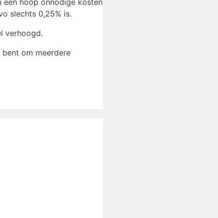
 en een hoop onnodige kosten
vo slechts 0,25% is.
el verhoogd.
an bent om meerdere